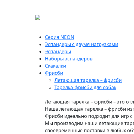
Серия NEON
Эспандеры с двумя нагрузками
Эспандеры
Наборы эспандеров
Скакалки
Фрисби
Летающая тарелка – фрисби
Тарелка-фрисби для собак
Летающая тарелка – фрисби – это от
Наша летающая тарелка – фрисби изг
Фрисби идеально подходит для игр с
Мы производим наши летающие тарелк
своевременные поставки в любых об